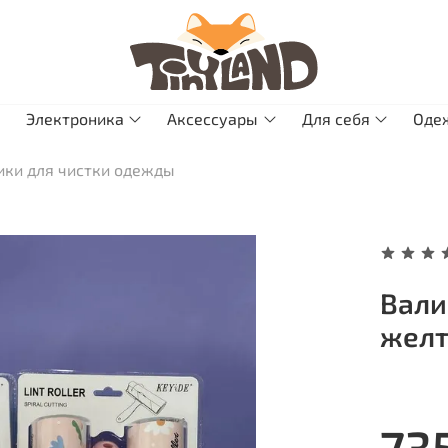
Электроника
Аксессуары
Для себя
Оде
ики для чистки одежды
Вали
жел
73