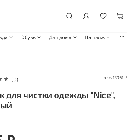
жда
Обувь
Для дома
На пляж
арт.
13961-5
(0)
к для чистки одежды "Nice",
тый
5 ₽