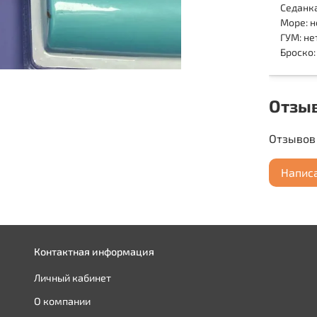
Седанка
Море: н
ГУМ: не
Броско:
Отзы
Отзывов 
Напис
Контактная информация
Личный кабинет
О компании