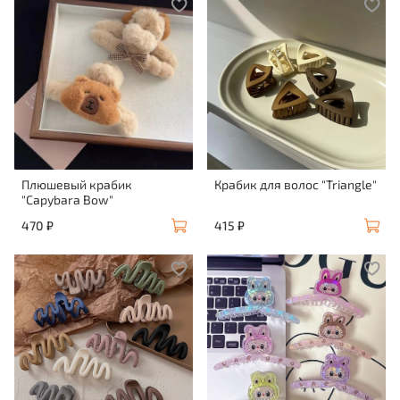
Плюшевый крабик
Крабик для волос "Triangle"
"Capybara Bow"
470 ₽
415 ₽