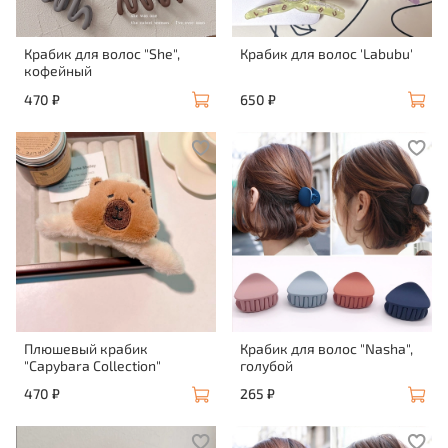
Крабик для волос "She",
Крабик для волос 'Labubu'
кофейный
470 ₽
650 ₽
Плюшевый крабик
Крабик для волос "Nasha",
"Capybara Collection"
голубой
470 ₽
265 ₽