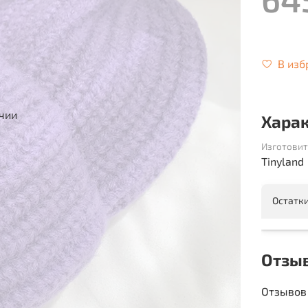
В изб
ичии
Хара
Изготовит
Tinyland
Остатки
Отзы
Отзывов 