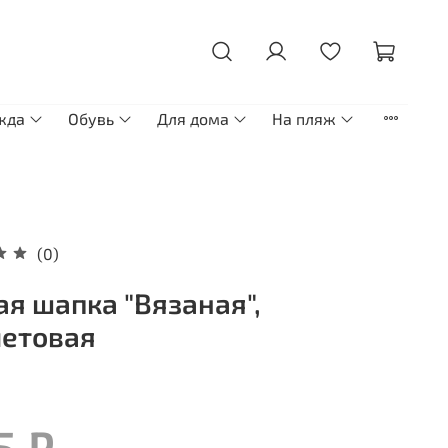
жда
Обувь
Для дома
На пляж
(0)
ая шапка "Вязаная",
етовая
5 ₽