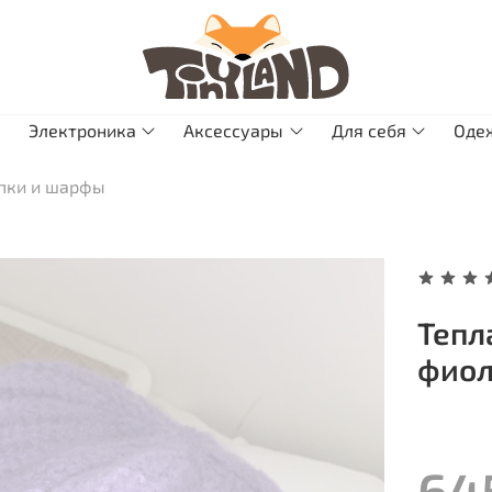
Электроника
Аксессуары
Для себя
Оде
пки и шарфы
Тепл
фиол
64