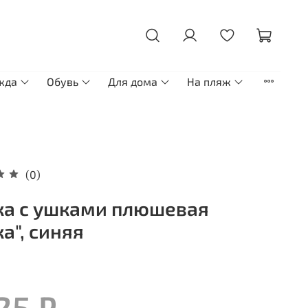
жда
Обувь
Для дома
На пляж
(0)
а с ушками плюшевая
ка", синяя
25 ₽