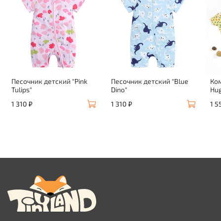
Песочник детский "Pink
Песочник детский "Blue
Ко
Tulips"
Dino"
Hug
1 310 ₽
1 310 ₽
1 5