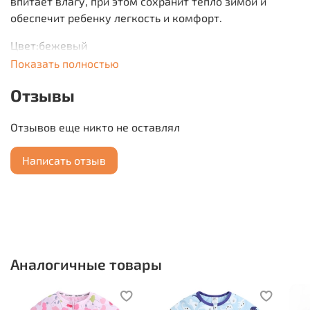
впитает влагу, при этом сохранит тепло зимой и
обеспечит ребенку легкость и комфорт.
Цвет:бежевый
Показать полностью
Материал:100% хлопок
Отзывы
Вес:0,3 кг
Отзывов еще никто не оставлял
Производитель: Южный Китай
Написать отзыв
Аналогичные товары