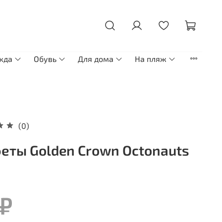
жда
Обувь
Для дома
На пляж
(0)
еты Golden Crown Octonauts
 ₽