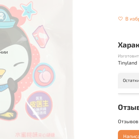
В изб
Хара
ичии
Изготовит
Tinyland
Остатки
Отзы
Отзывов 
Напис