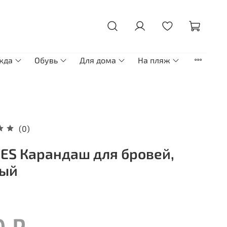
жда
Обувь
Для дома
На пляж
(0)
ES Карандаш для бровей,
ный
0 ₽