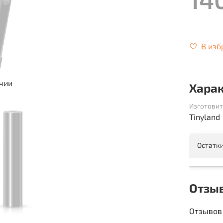
В изб
ичии
Хара
Изготовит
Tinyland
Остатки
Отзы
Отзывов 